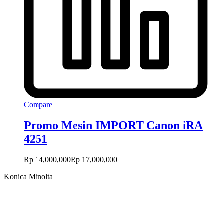
Compare
Promo Mesin IMPORT Canon iRA
4251
Rp
14,000,000
Rp
17,000,000
Konica Minolta