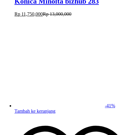
Konica Minolta bizhub 283
Rp
11,750,000
Rp
13,000,000
-
41
%
Tambah ke keranjang