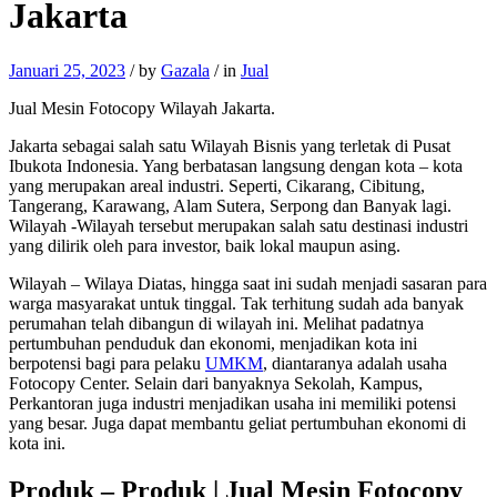
Jakarta
Januari 25, 2023
/
by
Gazala
/
in
Jual
Jual Mesin Fotocopy Wilayah Jakarta.
Jakarta sebagai salah satu Wilayah Bisnis yang terletak di Pusat
Ibukota Indonesia. Yang berbatasan langsung dengan kota – kota
yang merupakan areal industri. Seperti, Cikarang, Cibitung,
Tangerang, Karawang, Alam Sutera, Serpong dan Banyak lagi.
Wilayah -Wilayah tersebut merupakan salah satu destinasi industri
yang dilirik oleh para investor, baik lokal maupun asing.
Wilayah – Wilaya Diatas, hingga saat ini sudah menjadi sasaran para
warga masyarakat untuk tinggal. Tak terhitung sudah ada banyak
perumahan telah dibangun di wilayah ini. Melihat padatnya
pertumbuhan penduduk dan ekonomi, menjadikan kota ini
berpotensi bagi para pelaku
UMKM
, diantaranya adalah usaha
Fotocopy Center. Selain dari banyaknya Sekolah, Kampus,
Perkantoran juga industri menjadikan usaha ini memiliki potensi
yang besar. Juga dapat membantu geliat pertumbuhan ekonomi di
kota ini.
Produk – Produk | Jual Mesin Fotocopy