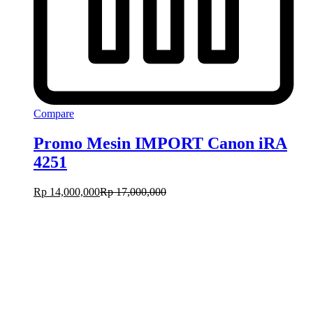
Compare
Promo Mesin IMPORT Canon iRA
4251
Rp
14,000,000
Rp
17,000,000