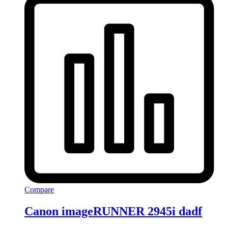
Compare
Canon imageRUNNER 2945i dadf