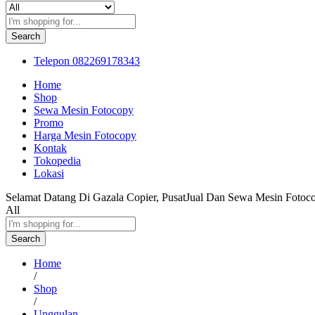
Search
Telepon
082269178343
Home
Shop
Sewa Mesin Fotocopy
Promo
Harga Mesin Fotocopy
Kontak
Tokopedia
Lokasi
Selamat Datang Di Gazala Copier, PusatJual Dan Sewa Mesin Fotoc
All
Search
Home
/
Shop
/
Unggulan