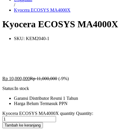
/
Kyocera ECOSYS MA4000X
Kyocera ECOSYS MA4000X
SKU:
KEM2040-1
-
%
Rp
10,000,000
Rp
11,000,000
(-9%)
Status:
In stock
Garansi Distributor Resmi 1 Tahun
Harga Belum Termasuk PPN
Kyocera ECOSYS MA4000X quantity
Quantity:
Tambah ke keranjang