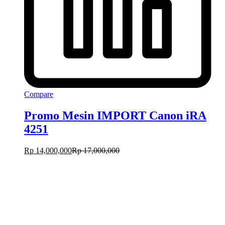
Compare
Promo Mesin IMPORT Canon iRA
4251
Rp
14,000,000
Rp
17,000,000