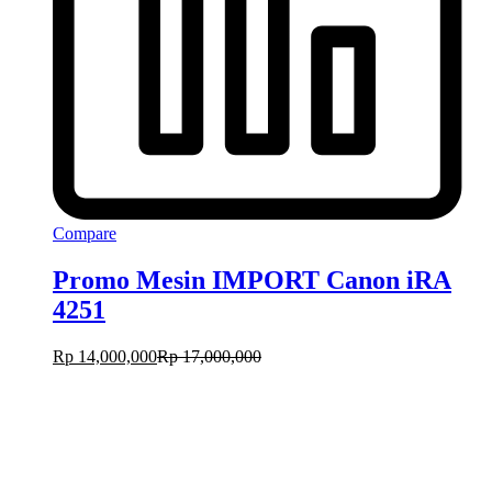
Compare
Promo Mesin IMPORT Canon iRA
4251
Rp
14,000,000
Rp
17,000,000