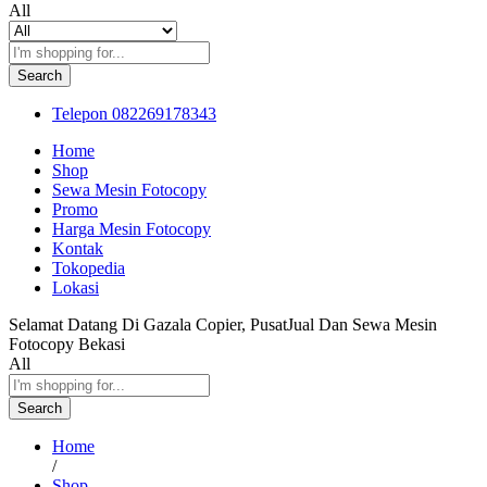
All
Search
Telepon
082269178343
Home
Shop
Sewa Mesin Fotocopy
Promo
Harga Mesin Fotocopy
Kontak
Tokopedia
Lokasi
Selamat Datang Di Gazala Copier, PusatJual Dan Sewa Mesin
Fotocopy Bekasi
All
Search
Home
/
Shop