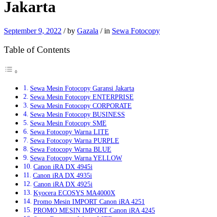
Jakarta
September 9, 2022
/
by
Gazala
/
in
Sewa Fotocopy
Table of Contents
Sewa Mesin Fotocopy Garansi Jakarta
Sewa Mesin Fotocopy ENTERPRISE
Sewa Mesin Fotocopy CORPORATE
Sewa Mesin Fotocopy BUSINESS
Sewa Mesin Fotocopy SME
Sewa Fotocopy Warna LITE
Sewa Fotocopy Warna PURPLE
Sewa Fotocopy Warna BLUE
Sewa Fotocopy Warna YELLOW
Canon iRA DX 4945i
Canon iRA DX 4935i
Canon iRA DX 4925i
Kyocera ECOSYS MA4000X
Promo Mesin IMPORT Canon iRA 4251
PROMO MESIN IMPORT Canon iRA 4245