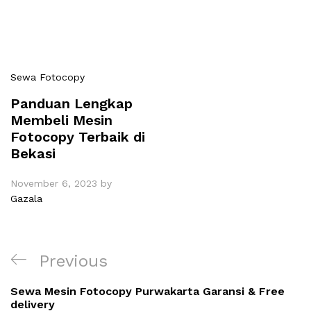
Sewa Fotocopy
Panduan Lengkap
Membeli Mesin
Fotocopy Terbaik di
Bekasi
November 6, 2023
by
Gazala
Navigasi
Previous
Previous
pos
Post
Sewa Mesin Fotocopy Purwakarta Garansi & Free
delivery