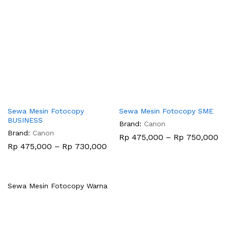
hingga
Rp 900,000
Sewa Mesin Fotocopy
Sewa Mesin Fotocopy SME
BUSINESS
Brand:
Canon
Brand:
Canon
Re
Rp
475,000
–
Rp
750,000
ha
Rentang
Rp
475,000
–
Rp
730,000
Rp
harga:
hi
Rp 475,000
Rp
hingga
Rp 730,000
Sewa Mesin Fotocopy Warna