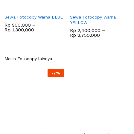
Sewa Fotocopy Warna BLUE
Sewa Fotocopy Warna
YELLOW
Rp
900,000
–
Rentang
Rp
1,300,000
Rp
2,400,000
–
harga:
Rentang
Rp
2,750,000
Rp 900,000
harga:
hingga
Rp 2,400,000
Rp 1,300,000
hingga
Rp 2,750,000
Mesin Fotocopy lainnya
-
7
%