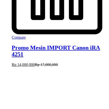
Compare
Promo Mesin IMPORT Canon iRA
4251
Rp
14,000,000
Rp
17,000,000